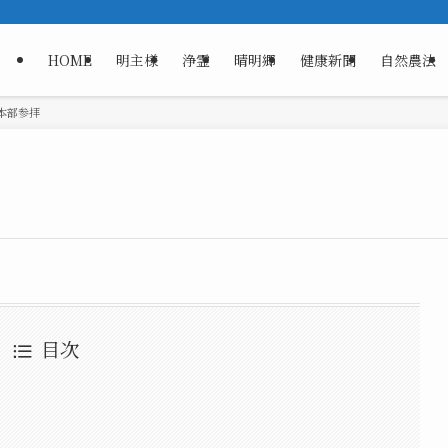
HOME
明主様
浄霊
晴明郷
健康新聞
自然農法
本部参拝
目次