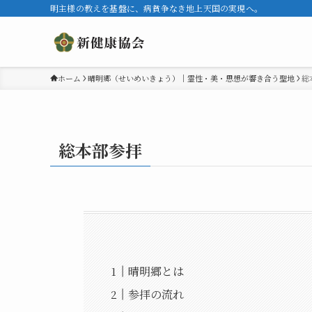
明主様の教えを基盤に、病貧争なき地上天国の実現へ。
ホーム
晴明郷（せいめいきょう）｜霊性・美・思想が響き合う聖地
総
総本部参拝
晴明郷とは
参拝の流れ